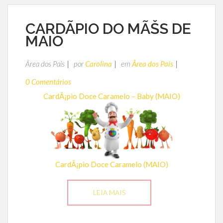
CARDÃPIO DO MÃŠS DE
MAIO
Ãrea dos Pais
por
Carolina
em
Ãrea dos Pais
0 Comentários
CardÃ¡pio Doce Caramelo – Baby (MAIO)
CardÃ¡pio Doce Caramelo (MAIO)
LEIA MAIS