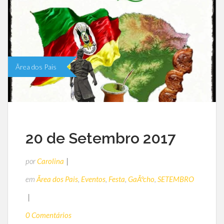
Ãrea dos Pais
20 de Setembro 2017
por
Carolina
em
Ãrea dos Pais
,
Eventos
,
Festa
,
GaÃºcho
,
SETEMBRO
0 Comentários